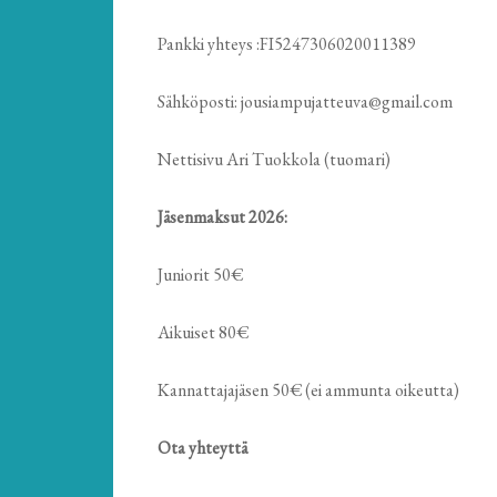
Pankki yhteys :FI5247306020011389
Sähköposti: jousiampujatteuva@gmail.com
Nettisivu Ari Tuokkola (tuomari)
Jäsenmaksut 2026:
Juniorit 50€
Aikuiset 80€
Kannattajajäsen 50€ (ei ammunta oikeutta)
Ota yhteyttä