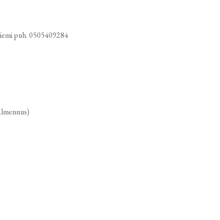
niemi puh. 0505409284
almennus)