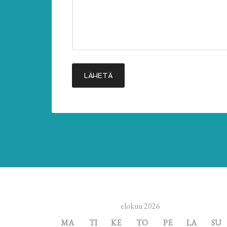
elokuu 2026
MA
TI
KE
TO
PE
LA
SU