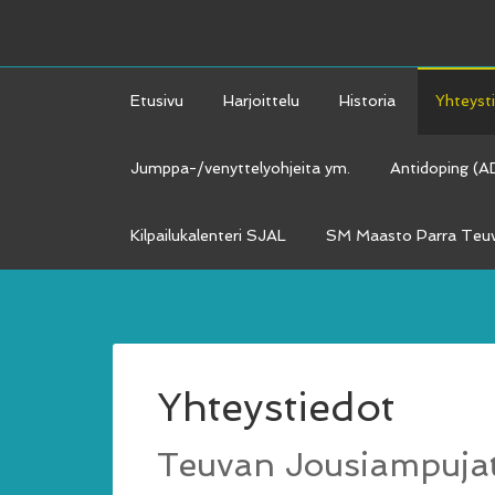
Etusivu
Harjoittelu
Historia
Yhteyst
Jumppa-/venyttelyohjeita ym.
Antidoping (
Kilpailukalenteri SJAL
SM Maasto Parra Teuv
Yhteystiedot
Teuvan Jousiampujat