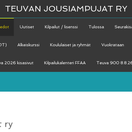
TEUVAN JOUSIAMPUJAT RY
iedot
Uutiset
Kilpailut / lisenssi
Tulossa
Seurakis
ADT)
Alkeiskurssi
Koululaiset ja ryhmät
Vuokrataan
a 2026 kisasivut
Kilpailukalenteri FFAA
Teuva 900 8.8.2
 ry