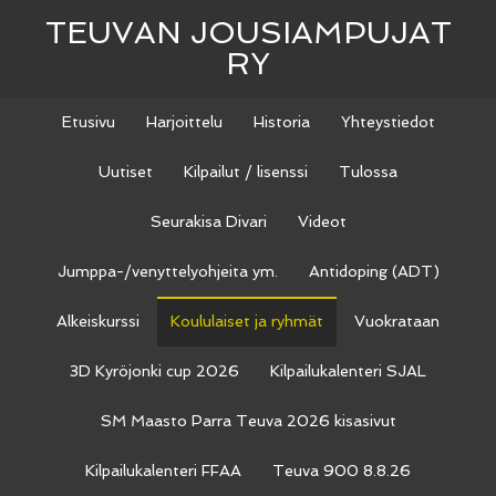
TEUVAN JOUSIAMPUJAT
RY
Etusivu
Harjoittelu
Historia
Yhteystiedot
Uutiset
Kilpailut / lisenssi
Tulossa
Seurakisa Divari
Videot
Jumppa-/venyttelyohjeita ym.
Antidoping (ADT)
Alkeiskurssi
Koululaiset ja ryhmät
Vuokrataan
3D Kyröjonki cup 2026
Kilpailukalenteri SJAL
SM Maasto Parra Teuva 2026 kisasivut
Kilpailukalenteri FFAA
Teuva 900 8.8.26