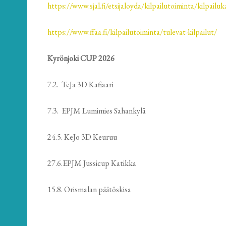
https://www.sjal.fi/etsijaloyda/kilpailutoiminta/kilpailuk
https://www.ffaa.fi/kilpailutoiminta/tulevat-kilpailut/
Kyrönjoki CUP 2026
7.2. TeJa 3D Kafiaari
7.3. EPJM Lumimies Sahankylä
24.5. KeJo 3D Keuruu
27.6.EPJM Jussicup Katikka
15.8. Orismalan päätöskisa