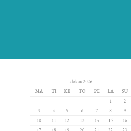
elokuu 2026
MA
TI
KE
TO
PE
LA
SU
1
2
3
4
5
6
7
8
9
10
11
12
13
14
15
16
17
18
19
20
21
22
23