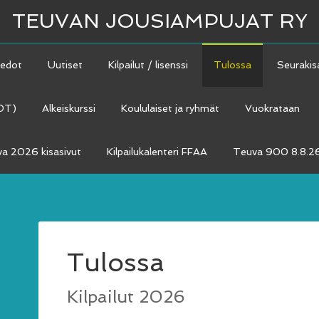
TEUVAN JOUSIAMPUJAT RY
iedot
Uutiset
Kilpailut / lisenssi
Tulossa
Seurakis
ADT)
Alkeiskurssi
Koululaiset ja ryhmät
Vuokrataan
a 2026 kisasivut
Kilpailukalenteri FFAA
Teuva 900 8.8.2
Tulossa
Kilpailut 2026