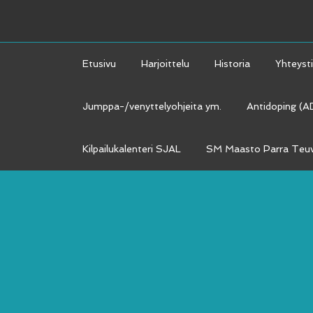
Etusivu
Harjoittelu
Historia
Yhteyst
Jumppa-/venyttelyohjeita ym.
Antidoping (
Kilpailukalenteri SJAL
SM Maasto Parra Teuv