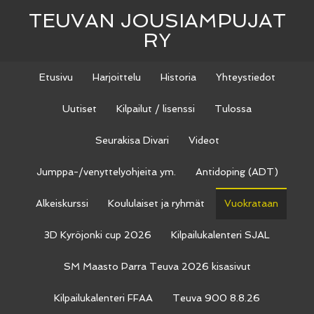
TEUVAN JOUSIAMPUJAT
RY
Etusivu
Harjoittelu
Historia
Yhteystiedot
Uutiset
Kilpailut / lisenssi
Tulossa
Seurakisa Divari
Videot
Jumppa-/venyttelyohjeita ym.
Antidoping (ADT)
Alkeiskurssi
Koululaiset ja ryhmät
Vuokrataan
3D Kyröjonki cup 2026
Kilpailukalenteri SJAL
SM Maasto Parra Teuva 2026 kisasivut
Kilpailukalenteri FFAA
Teuva 900 8.8.26